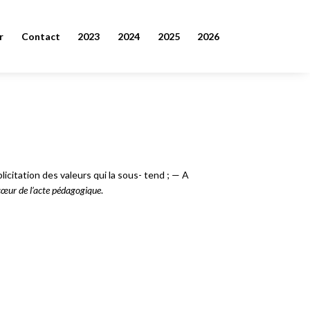
r
Contact
2023
2024
2025
2026
icitation des valeurs qui la sous- tend ; — A
 cœur de l’acte pédagogique
.