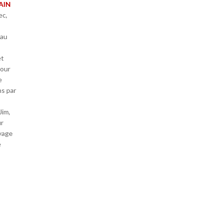
DAIN
ec,
eau
et
pour
e
ns par
Jim,
ur
oyage
e