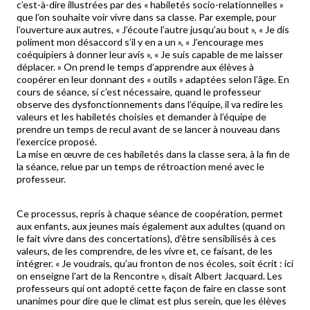
c’est-à-dire illustrées par des « habiletés socio-relationnelles »
que l’on souhaite voir vivre dans sa classe. Par exemple, pour
l’ouverture aux autres, « J’écoute l’autre jusqu’au bout », « Je dis
poliment mon désaccord s’il y en a un », « J’encourage mes
coéquipiers à donner leur avis », « Je suis capable de me laisser
déplacer. » On prend le temps d’apprendre aux élèves à
coopérer en leur donnant des « outils » adaptées selon l’âge. En
cours de séance, si c’est nécessaire, quand le professeur
observe des dysfonctionnements dans l’équipe, il va redire les
valeurs et les habiletés choisies et demander à l’équipe de
prendre un temps de recul avant de se lancer à nouveau dans
l’exercice proposé.
La mise en œuvre de ces habiletés dans la classe sera, à la fin de
la séance, relue par un temps de rétroaction mené avec le
professeur.
Ce processus, repris à chaque séance de coopération, permet
aux enfants, aux jeunes mais également aux adultes (quand on
le fait vivre dans des concertations), d’être sensibilisés à ces
valeurs, de les comprendre, de les vivre et, ce faisant, de les
intégrer. « Je voudrais, qu’au fronton de nos écoles, soit écrit : ici
on enseigne l’art de la Rencontre », disait Albert Jacquard. Les
professeurs qui ont adopté cette façon de faire en classe sont
unanimes pour dire que le climat est plus serein, que les élèves