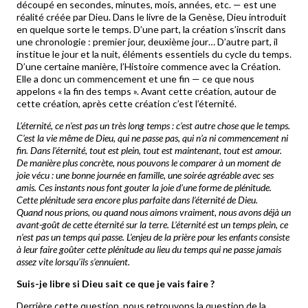
découpé en secondes, minutes, mois, années, etc. — est une
réalité créée par Dieu. Dans le livre de la Genèse, Dieu introduit
en quelque sorte le temps. D’une part, la création s’inscrit dans
une chronologie : premier jour, deuxième jour… D’autre part, il
institue le jour et la nuit, éléments essentiels du cycle du temps.
D’une certaine manière, l’Histoire commence avec la Création.
Elle a donc un commencement et une fin — ce que nous
appelons « la fin des temps ». Avant cette création, autour de
cette création, après cette création c’est l’éternité.
L’éternité, ce n’est pas un très long temps : c’est autre chose que le temps.
C’est la vie même de Dieu, qui ne passe pas, qui n’a ni commencement ni
fin. Dans l’éternité, tout est plein, tout est maintenant, tout est amour.
De manière plus concrète, nous pouvons le comparer à un moment de
joie vécu : une bonne journée en famille, une soirée agréable avec ses
amis. Ces instants nous font gouter la joie d’une forme de plénitude.
Cette plénitude sera encore plus parfaite dans l’éternité de Dieu.
Quand nous prions, ou quand nous aimons vraiment, nous avons déjà un
avant-goût de cette éternité sur la terre. L’éternité est un temps plein, ce
n’est pas un temps qui passe. L’enjeu de la prière pour les enfants consiste
à leur faire goûter cette plénitude au lieu du temps qui ne passe jamais
assez vite lorsqu’ils s’ennuient.
Suis-je libre si Dieu sait ce que je vais faire ?
Derrière cette question, nous retrouvons la question de la