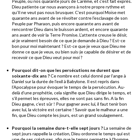
Peuple, ou nos quarante jours de Carême, et c’est fait exprès.
Dieu patiente car nous avançons à notre propre rythme et
qu’Il ne veut pas nous brusquer. C’est pourquoi Moïse met
quarante ans avant de se révolter contre l’esclavage de son
Peuple par Pharaon, puis encore quarante ans avant de
rencontrer Dieu dans le buisson ardent, et encore quarante
ans avant de voir la Terre Promise. L’attente creuse le désir,
ai-je vraiment besoin de ce que je demande à Dieu ? Est-ce
bon pour moi maintenant ? Est-ce que je veux que Dieu me
donne ce que je veux, ou bien suis-je capable de désirer et de
recevoir ce que Dieu veut pour moi ?
Pourquoi dit-on que les persécutions ne durent que
soixante-dix ans ?
Ce nombre est celui donné par l’ange à
Daniel sur la durée de l’exil à Babylone. Il est repris dans
l’Apocalypse pour évoquer le temps de la persécution. Au-
delà d’une prophétie, cela signifie que Dieu dirige le temps, et
s’il permet les épreuves, elles ne sont pas sans fin. A la fin
Dieu gagne, c’est sûr ! Pour gagner avec lui, il faut tenir bon
avec lui, la victoire est certaine ! Savoir que le malheur a une
fin, que Dieu compte les jours, est un grand soulagement.
Pourquoi la semaine dure-t-elle sept jours ?
La semaine de
sept jours rappelle la création, Dieu ordonne le temps qui est
une de ses créatures, afin que le temps permette à l’homme