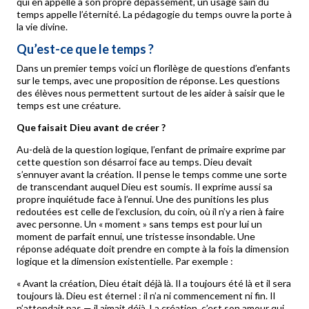
qui en appelle à son propre dépassement, un usage sain du
temps appelle l’éternité. La pédagogie du temps ouvre la porte à
la vie divine.
Qu’est-ce que le temps ?
Dans un premier temps voici un florilège de questions d’enfants
sur le temps, avec une proposition de réponse. Les questions
des élèves nous permettent surtout de les aider à saisir que le
temps est une créature.
Que faisait Dieu avant de créer ?
Au-delà de la question logique, l’enfant de primaire exprime par
cette question son désarroi face au temps. Dieu devait
s’ennuyer avant la création. Il pense le temps comme une sorte
de transcendant auquel Dieu est soumis. Il exprime aussi sa
propre inquiétude face à l’ennui. Une des punitions les plus
redoutées est celle de l’exclusion, du coin, où il n’y a rien à faire
avec personne. Un « moment » sans temps est pour lui un
moment de parfait ennui, une tristesse insondable. Une
réponse adéquate doit prendre en compte à la fois la dimension
logique et la dimension existentielle. Par exemple :
« Avant la création, Dieu était déjà là. Il a toujours été là et il sera
toujours là. Dieu est éternel : il n’a ni commencement ni fin. Il
n’attendait pas — il aimait déjà. La création, c’est son amour qui