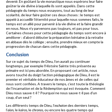
devenir. En goûtant la vie monastique nous espérons leur faire
goûter la vie divine à laquelle ils sont appelés. Dans cette
pédagogie du temps nous essayons, tout au long de leur
scolarité, de leur faire goûter ces deux choses : le temps est
appelé à accueillir l’éternité pour laquelle nous sommes faits, le
temps est un allié pour parvenir à la vie divine et la faire grandir
en nous. Nous n’y parvenons pas toujours, et pas pour tous.
Certaines choses pour cette pédagogie du temps sont encore à
améliorer : d’abord débuter la préparation lointaine à la retraite
en abbaye dès le collège ; ensuite, prendre mieux en compte la
progression de chacun dans cette pédagogie.
Conclusion
Sur ce sujet du temps de Dieu, l’on aurait pu continuer
longtemps, par exemple l’Histoire Sainte très présente au
primaire est ici peu abordée. En proposant cet article, nous
avons touché du doigt l’action pédagogique de Dieu, il est le
premier et véritable éducateur de nos âmes et de celles qui
nous sont confiées. A travers le temps, c’est toute la théologie
de l’Incarnation et de la Rédemption qui est évoquée. Comment
Dieu nous sauve-t-il ? Pourquoi ne nous sauve-t-il pas d’un
coup, d’un seul ?
Les différents temps de Dieu, l’
eschaton
des derniers temps,
l’
aion
, le
kairos
, le
chronos,
ou encore les quatre temps qui