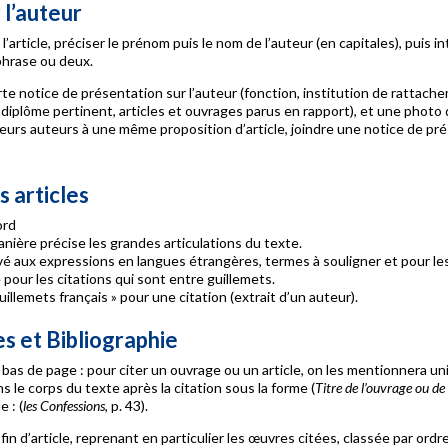
 l’auteur
 l’article, préciser le prénom puis le nom de l’auteur (en capitales), puis i
hrase ou deux.
te notice de présentation sur l’auteur (fonction, institution de rattach
iplôme pertinent, articles et ouvrages parus en rapport), et une photo 
usieurs auteurs à une même proposition d’article, joindre une notice de pr
 articles
rd
nière précise les grandes articulations du texte.
vé aux expressions en langues étrangères, termes à souligner et pour le
e pour les citations qui sont entre guillemets.
uillemets français » pour une citation (extrait d’un auteur).
s et Bibliographie
bas de page : pour citer un ouvrage ou un article, on les mentionnera 
 le corps du texte après la citation sous la forme (
Titre de l’ouvrage ou de l
 : (
les Confessions
, p. 43).
 fin d’article, reprenant en particulier les œuvres citées, classée par ord