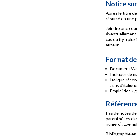
Notice sur
Après le titre de
résumé en une p
Joindre une cour
éventuellement d
cas où il y a pl
auteur.
Format des
Document Wo
Indiquer de ma
Italique réser
; pas d’italiqu
Emploi des « g
Référence
Pas de notes de 
parenthèses dans
numéro). Exemple
Bibliographie en