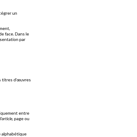
ntégrer un
ement,
de face. Dans le
ésentation par
s titres d’œuvres
uniquement entre
’article
, page ou
re alphabétique