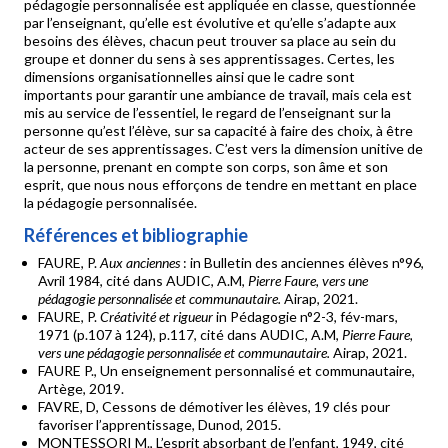
pédagogie personnalisée est appliquée en classe, questionnée
par l’enseignant, qu’elle est évolutive et qu’elle s’adapte aux
besoins des élèves, chacun peut trouver sa place au sein du
groupe et donner du sens à ses apprentissages. Certes, les
dimensions organisationnelles ainsi que le cadre sont
importants pour garantir une ambiance de travail, mais cela est
mis au service de l’essentiel, le regard de l’enseignant sur la
personne qu’est l’élève, sur sa capacité à faire des choix, à être
acteur de ses apprentissages. C’est vers la dimension unitive de
la personne, prenant en compte son corps, son âme et son
esprit, que nous nous efforçons de tendre en mettant en place
la pédagogie personnalisée.
Références et bibliographie
FAURE, P.
Aux anciennes
: in Bulletin des anciennes élèves n°96,
Avril 1984, cité dans AUDIC, A.M,
Pierre Faure, vers une
pédagogie personnalisée et communautaire.
Airap, 2021.
FAURE, P.
Créativité et rigueur
in Pédagogie n°2-3, fév-mars,
1971 (p.107 à 124), p.117, cité dans AUDIC, A.M,
Pierre Faure,
vers une pédagogie personnalisée et communautaire.
Airap, 2021.
FAURE P., Un enseignement personnalisé et communautaire,
Artège, 2019.
FAVRE, D, Cessons de démotiver les élèves, 19 clés pour
favoriser l’apprentissage, Dunod, 2015.
MONTESSORI M., L’esprit absorbant de l’enfant, 1949, cité