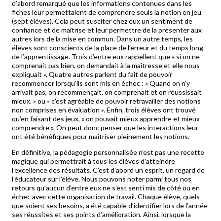
d’abord remarqué que les informations contenues dans les
fiches leur permettaient de comprendre seuls la notion en jeu
(sept élèves). Cela peut susciter chez eux un sentiment de
confiance et de maîtrise et leur permettre de la présenter aux
autres lors de la mise en commun. Dans un autre temps, les
élèves sont conscients de la place de l’erreur et du temps long
de l’apprentissage. Trois d’entre eux rappellent que « si on ne
comprenait pas bien, on demandait à la maîtresse et elle nous
expliquait ». Quatre autres parlent du fait de pouvoir
recommencer lorsqu’ils sont mis en échec : « Quand on n’y
arrivait pas, on recommençait, on comprenait et on réussissait
mieux. » ou « c’est agréable de pouvoir retravailler des notions
non comprises en évaluation ». Enfin, trois élèves ont trouvé
qu’en faisant des jeux, « on pouvait mieux apprendre et mieux
comprendre ». On peut donc penser que les interactions leur
ont été bénéfiques pour maîtriser pleinement les notions.
En définitive, la pédagogie personnalisée n’est pas une recette
magique qui permettrait à tous les élèves d’atteindre
l’excellence des résultats. C’est d’abord un esprit, un regard de
l’éducateur sur l’élève. Nous pouvons noter parmi tous nos
retours qu’aucun d’entre eux ne s’est senti mis de côté ou en
échec avec cette organisation de travail. Chaque élève, quels
que soient ses besoins, a été capable d’identifier lors de l’année
ses réussites et ses points d’amélioration. Ainsi, lorsque la