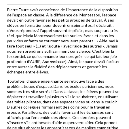
Pierre Faure avait conscience de l’importance de la disposition
de l’espace en classe. À la différence de Montessori, l’espace
devait en outre favoriser les petits groupes de travail. À ses
élèves en formation pour devenir enseignantes, il déclarait :
« Vous répondez à l’appel souvent implicite, mais toujours très
réel, que Maria Montessori mettait sur les lèvres et dans les
yeux des enfants se tournant vers leurs parents : « Aide-moi à
faire tout seul » (…) et j’ajoute « avec l’aide des autres ». Jamais
nous n’en prendrons suffisamment conscience. C’est bien là
l’essentiel, ce qui commande leurs progrès, ce qui fait leur joie
profonde » (FAURE,
Aux anciennes
). Ainsi, l’espace devait faciliter
entre autres la fluidité des déplacements et garantir les
échanges entre élèves.
Toutefois, chaque enseignante se retrouve face à des
problématiques d’espace. Dans les écoles parisiennes, nous
sommes très vite serrés ! Dans la classe, les élèves peuvent se
déplacer et travailler à plusieurs s’ils le souhaitent, en utilisant
des tables pliantes, dans des espaces vides ou dans le couloir.
D’autres collègues formalisent des coins pour le travail en
groupe. Par ailleurs, des outils favorisant les échanges sont
affichés pour l’ensemble des élèves. Ces derniers peuvent
s’inscrire s’ils ont besoin d’aide ou peuvent aider. Cela permet
de ne plus aborder les apprentissages de manière compétitive