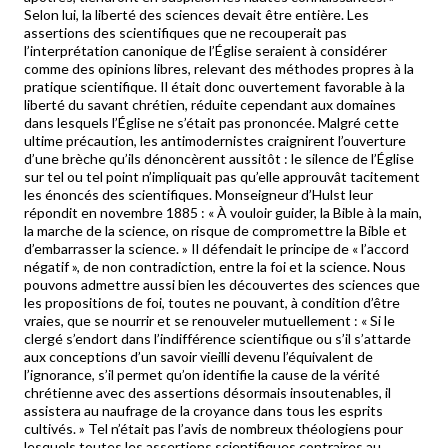
Selon lui, la liberté des sciences devait être entière. Les
assertions des scientifiques que ne recouperait pas
l’interprétation canonique de l’Église seraient à considérer
comme des opinions libres, relevant des méthodes propres à la
pratique scientifique. Il était donc ouvertement favorable à la
liberté du savant chrétien, réduite cependant aux domaines
dans lesquels l’Église ne s’était pas prononcée. Malgré cette
ultime précaution, les antimodernistes craignirent l’ouverture
d’une brèche qu’ils dénoncèrent aussitôt : le silence de l’Église
sur tel ou tel point n’impliquait pas qu’elle approuvât tacitement
les énoncés des scientifiques. Monseigneur d’Hulst leur
répondit en novembre 1885 : « À vouloir guider, la Bible à la main,
la marche de la science, on risque de compromettre la Bible et
d’embarrasser la science. » Il défendait le principe de « l’accord
négatif », de non contradiction, entre la foi et la science. Nous
pouvons admettre aussi bien les découvertes des sciences que
les propositions de foi, toutes ne pouvant, à condition d’être
vraies, que se nourrir et se renouveler mutuellement : « Si le
clergé s’endort dans l’indifférence scientifique ou s’il s’attarde
aux conceptions d’un savoir vieilli devenu l’équivalent de
l’ignorance, s’il permet qu’on identifie la cause de la vérité
chrétienne avec des assertions désormais insoutenables, il
assistera au naufrage de la croyance dans tous les esprits
cultivés. » Tel n’était pas l’avis de nombreux théologiens pour
lesquels toutes les assertions scientifiques contraires au