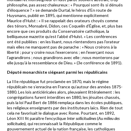
philosophe, pas assez chaleureux : « Pourquoi sont-ils si dénués
d’éloquence ? » se demande Durtal, le héros d’En route de
Huysmans, publié en 1895, qui mentionne explicitement
Maurice d’Hulst : « Il se rappelait des orateurs choyés comme
des ténors, Monsabré, Didon, ces Coquelin d’Église, et, plus bas
encore que ces produits du Conservatoire catholique, la
belliqueuse mazette qu’est l’abbé d’Hulst. » Les conférences
ont été publiées : en les lisant, nous n’entendons pas l’orateur
mais elles ne manquent pas de panache : « Nous croirons à la
liberté ; pour y croire nous l’exercerons ; en l’exerçant nous
l’agrandirons ; nous grandirons avec elle ; nous monterons par
elle jusqu’à la ressemblance de Dieu. » (3e conférence de 1891).
Député monarchiste siégeant parmi les républicains
La IIIe république fut proclamée en 1870, mais le régime
républicain ne s’enracina en France qu’autour des années 1875-
1880. Les lois anticléricales alors, pleuvaient littéralement : les
congrégations furent interdites en 1880, les jésuites chassés,
puis la loi Paul Bert de 1886 remplaça dans les écoles publiques,
les religieux enseignants par des instituteurs laïcs. Rien de tout
cela ne favorisait le dialogue avec Rome. Pourtant, en 1892,
Léon XIII fit paraître l’encyclique
Inter sollicitudines
(
Au milieu des
sollicitudes
), qui reconnaissait la République comme le
gouvernement actuel de la nation française, les catholiques