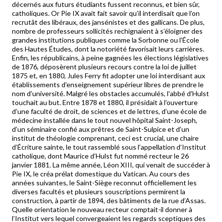
décernés aux futurs étudiants fussent reconnus, et bien sûr,
catholiques. Or Pie IX avait fait savoir qu’il interdisait que l’on
recrutât des libéraux, des jansénistes et des gallicans. De plus,
nombre de professeurs sollicités rechignaient à s’éloigner des
grandes institutions publiques comme la Sorbonne ou l’École
des Hautes Études, dont la notoriété favorisait leurs carrières.
Enfin, les républicains, à peine gagnées les élections législatives
de 1876, déposèrent plusieurs recours contre la loi de juillet
1875 et, en 1880, Jules Ferry fit adopter une loi interdisant aux
établissements d’enseignement supérieur libres de prendre le
nom d’université. Malgré les obstacles accumulés, l’abbé d’Hulst
touchait au but. Entre 1878 et 1880, il présidait à l’ouverture
d’une faculté de droit, de sciences et de lettres, d’une école de
médecine installée dans le tout nouvel hôpital Saint-Joseph,
d’un séminaire confié aux prêtres de Saint-Sulpice et d’un
institut de théologie comprenant, ceci est crucial, une chaire
d’Écriture sainte, le tout rassemblé sous l’appellation d’Institut
catholique, dont Maurice d’Hulst fut nommé recteur le 26
janvier 1881. La même année, Léon XIII, qui venait de succéder à
Pie IX, le créa prélat domestique du Vatican. Au cours des
années suivantes, le Saint-Siège reconnut officiellement les
diverses facultés et plusieurs souscriptions permirent la
construction, à partir de 1894, des bâtiments de la rue d’Assas.
Quelle orientation le nouveau recteur comptait-il donner à
l’Institut vers lequel convergeaient les regards sceptiques des