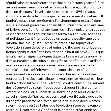
républicains et suspicieux des catholiques intransigeants ? Rien
ne le résume mieux que cette formule lapidaire, qu’il prononça
dans un discours à la veille de sa retraite, en 1894 : « Nous
voulons jeter dans le monde qui pense un ferment chrétien. » Il
faudrait pouvoir se représenter l’environnement escarpé dans
lequel il devrait gouverner son institut : d’un côté, le scientisme
et la libre pensée triomphant dans les milieux universitaires avec
l’assentiment des républicains désormais au pouvoir, sciences
et politique étant imbriquées ; d’un autre, le positivisme et le
rationalisme d’Auguste Comte, rejetant la métaphysique,
l’évolutionnisme de Darwin, et enfin le criticisme historique de
Renan appliqué aux Écritures, tenant le haut du pavé… Plus que
jamais, l’intransigeance dogmatique de l’Église était synonyme
d’obscurantisme, de refus du progrès scientifique et d’affiliation
réactionnaire à un monarchisme caduc. La science et la foi
semblaient être définitivement incompatibles et c’est
précisément ce à quoi les catholiques libéraux et le nouveau
recteur de l’Institut catholique ne voulaient se résoudre. Il leur
faudrait donc lutter sur deux fronts ; contre ceux qui se servent
des découvertes scientifiques pour attaquer l’Église et nier
l’existence de Dieu au nom de la liberté de penser et ceux qui,
au sein même de l’Église, récusent toute vérité autre que celle
du dogme proclamé par Rome, nient la valeur de découvertes
scientifiques avérées telles que l’évolutionnisme par exemple,
parce qu’il contredit la Genèse et la doctrine créationniste.