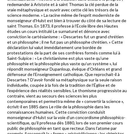
redemander à Aristote et à saint Thomas la clé perdue de la
vraie métaphysique et ouvrir avec cette clé les trésors de la
science moderne. » La racine même de l’esprit moderniste de
monseigneur d’Hulst est bien à trouver du côté de sa lecture de
saint Thomas. En 1873, il professe à l’École libre des Hautes
études un cours intitulé Le surnaturel et dénonce avec
conviction le cartésianisme : « Descartes fut un grand chrétien
et un philosophe ; il ne fut pas un philosophe chrétien. » Cette
déclaration lui valut immédiatement une bordée de
protestations de la part de ses confrères formés comme lui à
Saint-Sulpice : « Le christianisme est plus vaste qu’une
philosophie et la philosophie plus vaste qu’un système », lui
répondit monseigneur Dupanloup, évêque d’Orléans et grand
défenseur de l’Enseignement catholique. Que reprochait-il à
Descartes ? D’avoir fondé sa métaphysique sur la seule raison
individuelle, coupée à la fois de la tradition de l’Église et de
l’expérience des réalités sensibles. Le thomisme progressiste au
contraire, vient au secours des sciences les plus
contemporaines et permettra même de « convertir la science »,
écrivit-il en 1885 dans Le rôle de la philosophie dans les
connaissances humaines. Cette conviction conduisit
monseigneur d’Hulst sur la voie d’un concordisme philosophico-
scientifique, qu’il professa dès 1880, lors de son premier cours
public de philosophie en tant que recteur. Dans l’atome par
exemple, il reconnaît la « forme » aristotélicienne ; les chimistes