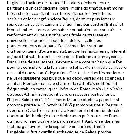
L’Église catholique de France était alors déchirée entre
partisans d’un catholicisme libéral, moins dogmatique et moins
hiérarchisé, accueillant avec bienveillance les évolutions
sociales et les progrès scientifiques, dont les plus fameux
représentants sont Lamennais (qui finira par quitter l’Église) et
Montalembert. Leurs adversaires souhaitaient au contraire le
renforcement d’une autorité pontificale centralisée et
universelle, supérieure, pour les fidèles, à celle des
gouvernements nationaux. De là venait leur surnom
d’ultramontains (d’outre monts), auquel les historiens préfèrent
aujourd’hui substituer le terme de catholiques intransigeants.
Dans l’une de ses lettres, s’exprime une contradiction que l’on
pourrait considérer à la fois comme l’effet d’un trait de caractère
et celui d’une volonté déjà mûrie. Certes, les libertés modernes
ne lui déplaisaient pas plus que les découvertes des sciences, il
admirait Montalembert, le chantre du catholicisme libéral et
fréquentait les catholiques libéraux de Rome, mais « Le Vicaire
de Jésus-Christ n’agit point sans un secours particulier de
l’Esprit-Saint » écrit-il à sa mère. Maurice obéit au pape. Il est
ordonné prêtre le 15 octobre 1865 par monseigneur Regnault,
évêque de Chartres, retourne à Rome où il obtient un double
doctorat de théologie et de droit canon puis rentre en France
où il est nommé vicaire à la paroisse Saint-Ambroise, dans les
faubourgs ouvriers de la capitale. Son curé est l’abbé
Langénieux, futur cardinal archevêque de Reims, proche