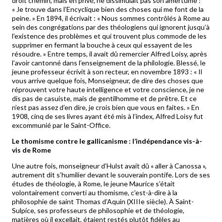
droit chemin, mais en privé, ne dissimulait pas son amertume :
« Je trouve dans l’Encyclique bien des choses qui me font de la
peine. » En 1894, il écrivait : « Nous sommes contrôlés à Rome au
sein des congrégations par des théologiens qui ignorent jusqu’à
l’existence des problèmes et qui trouvent plus commode de les
supprimer en fermant la bouche à ceux qui essayent de les
résoudre. » Entre temps, il avait dû remercier Alfred Loisy, après
l’avoir cantonné dans l’enseignement de la philologie. Blessé, le
jeune professeur écrivit à son recteur, en novembre 1893 : « Il
vous arrive quelque fois, Monseigneur, de dire des choses que
réprouvent votre haute intelligence et votre conscience, je ne
dis pas de casuiste, mais de gentilhomme et de prêtre. Et ce
n’est pas assez d’en dire, je crois bien que vous en faites. » En
1908, cinq de ses livres ayant été mis à l’index, Alfred Loisy fut
excommunié par le Saint-Office.
Le thomisme contre le gallicanisme : l’indépendance vis-à-
vis de Rome
Une autre fois, monseigneur d’Hulst avait dû « aller à Canossa »,
autrement dit s’humilier devant le souverain pontife. Lors de ses
études de théologie, à Rome, le jeune Maurice s’était
volontairement converti au thomisme, c’est-à-dire à la
philosophie de saint Thomas d’Aquin (XIIIe siècle). À Saint-
Sulpice, ses professeurs de philosophie et de théologie,
matières où il excellait, étaient restés plutôt fidèles au