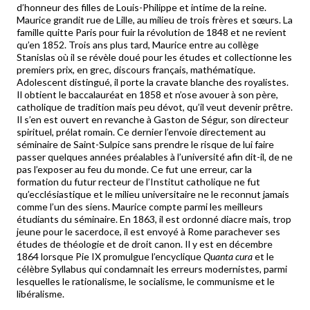
d’honneur des filles de Louis-Philippe et intime de la reine.
Maurice grandit rue de Lille, au milieu de trois frères et sœurs. La
famille quitte Paris pour fuir la révolution de 1848 et ne revient
qu’en 1852. Trois ans plus tard, Maurice entre au collège
Stanislas où il se révèle doué pour les études et collectionne les
premiers prix, en grec, discours français, mathématique.
Adolescent distingué, il porte la cravate blanche des royalistes.
Il obtient le baccalauréat en 1858 et n’ose avouer à son père,
catholique de tradition mais peu dévot, qu’il veut devenir prêtre.
Il s’en est ouvert en revanche à Gaston de Ségur, son directeur
spirituel, prélat romain. Ce dernier l’envoie directement au
séminaire de Saint-Sulpice sans prendre le risque de lui faire
passer quelques années préalables à l’université afin dit-il, de ne
pas l’exposer au feu du monde. Ce fut une erreur, car la
formation du futur recteur de l’Institut catholique ne fut
qu’ecclésiastique et le milieu universitaire ne le reconnut jamais
comme l’un des siens. Maurice compte parmi les meilleurs
étudiants du séminaire. En 1863, il est ordonné diacre mais, trop
jeune pour le sacerdoce, il est envoyé à Rome parachever ses
études de théologie et de droit canon. Il y est en décembre
1864 lorsque Pie IX promulgue l’encyclique
Quanta cura
et le
célèbre Syllabus qui condamnait les erreurs modernistes, parmi
lesquelles le rationalisme, le socialisme, le communisme et le
libéralisme.