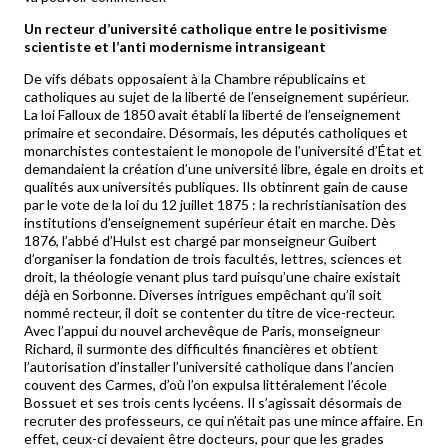
Un recteur d’université catholique entre le positivisme
scientiste et l’anti modernisme intransigeant
De vifs débats opposaient à la Chambre républicains et
catholiques au sujet de la liberté de l’enseignement supérieur.
La loi Falloux de 1850 avait établi la liberté de l’enseignement
primaire et secondaire. Désormais, les députés catholiques et
monarchistes contestaient le monopole de l’université d’État et
demandaient la création d’une université libre, égale en droits et
qualités aux universités publiques. Ils obtinrent gain de cause
par le vote de la loi du 12 juillet 1875 : la rechristianisation des
institutions d’enseignement supérieur était en marche. Dès
1876, l’abbé d’Hulst est chargé par monseigneur Guibert
d’organiser la fondation de trois facultés, lettres, sciences et
droit, la théologie venant plus tard puisqu’une chaire existait
déjà en Sorbonne. Diverses intrigues empêchant qu’il soit
nommé recteur, il doit se contenter du titre de vice-recteur.
Avec l’appui du nouvel archevêque de Paris, monseigneur
Richard, il surmonte des difficultés financières et obtient
l’autorisation d’installer l’université catholique dans l’ancien
couvent des Carmes, d’où l’on expulsa littéralement l’école
Bossuet et ses trois cents lycéens. Il s’agissait désormais de
recruter des professeurs, ce qui n’était pas une mince affaire. En
effet, ceux-ci devaient être docteurs, pour que les grades