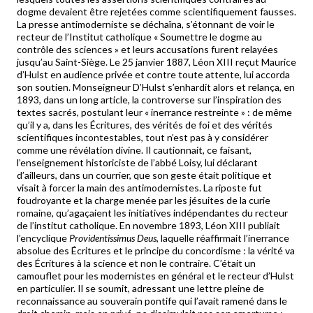
dogme devaient être rejetées comme scientifiquement fausses.
La presse antimoderniste se déchaîna, s’étonnant de voir le
recteur de l’Institut catholique « Soumettre le dogme au
contrôle des sciences » et leurs accusations furent relayées
jusqu’au Saint-Siège. Le 25 janvier 1887, Léon XIII reçut Maurice
d’Hulst en audience privée et contre toute attente, lui accorda
son soutien. Monseigneur D’Hulst s’enhardit alors et relança, en
1893, dans un long article, la controverse sur l’inspiration des
textes sacrés, postulant leur « inerrance restreinte » : de même
qu’il y a, dans les Écritures, des vérités de foi et des vérités
scientifiques incontestables, tout n’est pas à y considérer
comme une révélation divine. Il cautionnait, ce faisant,
l’enseignement historiciste de l’abbé Loisy, lui déclarant
d’ailleurs, dans un courrier, que son geste était politique et
visait à forcer la main des antimodernistes. La riposte fut
foudroyante et la charge menée par les jésuites de la curie
romaine, qu’agaçaient les initiatives indépendantes du recteur
de l’institut catholique. En novembre 1893, Léon XIII publiait
l’encyclique
Providentissimus Deus
, laquelle réaffirmait l’inerrance
absolue des Écritures et le principe du concordisme : la vérité va
des Écritures à la science et non le contraire. C’était un
camouflet pour les modernistes en général et le recteur d’Hulst
en particulier. Il se soumit, adressant une lettre pleine de
reconnaissance au souverain pontife qui l’avait ramené dans le