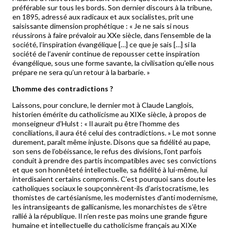
préférable sur tous les bords. Son dernier discours à la tribune,
en 1895, adressé aux radicaux et aux socialistes, prit une
saisissante dimension prophétique : « Je ne sais si nous
réussirons à faire prévaloir au XXe siècle, dans l’ensemble de la
société, l’inspiration évangélique […] ce que je sais […] si la
société de l’avenir continue de repousser cette inspiration
évangélique, sous une forme savante, la civilisation qu’elle nous
prépare ne sera qu’un retour à la barbarie. »
L’homme des contradictions ?
Laissons, pour conclure, le dernier mot à Claude Langlois,
historien émérite du catholicisme au XIXe siècle, à propos de
monseigneur d’Hulst : « Il aurait pu être l’homme des
conciliations, il aura été celui des contradictions. » Le mot sonne
durement, paraît même injuste. Disons que sa fidélité au pape,
son sens de l’obéissance, le refus des divisions, l’ont parfois
conduit à prendre des partis incompatibles avec ses convictions
et que son honnêteté intellectuelle, sa fidélité à lui-même, lui
interdisaient certains compromis. C’est pourquoi sans doute les
catholiques sociaux le soupçonnèrent-ils d’aristocratisme, les
thomistes de cartésianisme, les modernistes d’anti modernisme,
les intransigeants de gallicanisme, les monarchistes de s’être
rallié à la république. Il n’en reste pas moins une grande figure
humaine et intellectuelle du catholicisme français au XIXe