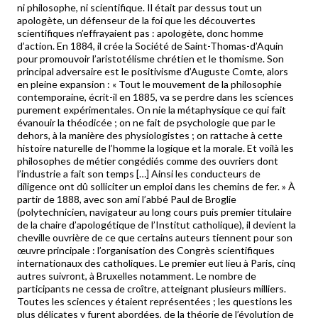
ni philosophe, ni scientifique. Il était par dessus tout un
apologète, un défenseur de la foi que les découvertes
scientifiques n’effrayaient pas : apologète, donc homme
d’action. En 1884, il crée la Société de Saint-Thomas-d’Aquin
pour promouvoir l’aristotélisme chrétien et le thomisme. Son
principal adversaire est le positivisme d’Auguste Comte, alors
en pleine expansion : « Tout le mouvement de la philosophie
contemporaine, écrit-il en 1885, va se perdre dans les sciences
purement expérimentales. On nie la métaphysique ce qui fait
évanouir la théodicée ; on ne fait de psychologie que par le
dehors, à la manière des physiologistes ; on rattache à cette
histoire naturelle de l’homme la logique et la morale. Et voilà les
philosophes de métier congédiés comme des ouvriers dont
l’industrie a fait son temps […] Ainsi les conducteurs de
diligence ont dû solliciter un emploi dans les chemins de fer. » À
partir de 1888, avec son ami l’abbé Paul de Broglie
(polytechnicien, navigateur au long cours puis premier titulaire
de la chaire d’apologétique de l’Institut catholique), il devient la
cheville ouvrière de ce que certains auteurs tiennent pour son
œuvre principale : l’organisation des Congrès scientifiques
internationaux des catholiques. Le premier eut lieu à Paris, cinq
autres suivront, à Bruxelles notamment. Le nombre de
participants ne cessa de croître, atteignant plusieurs milliers.
Toutes les sciences y étaient représentées ; les questions les
plus délicates y furent abordées, de la théorie de l’évolution de