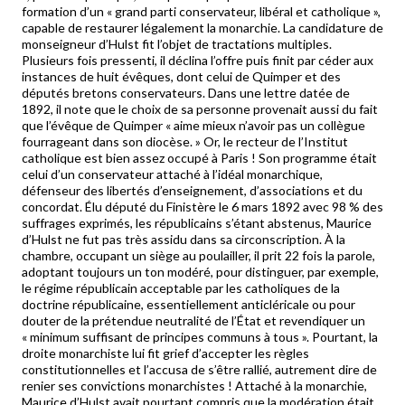
formation d’un « grand parti conservateur, libéral et catholique »,
capable de restaurer légalement la monarchie. La candidature de
monseigneur d’Hulst fit l’objet de tractations multiples.
Plusieurs fois pressenti, il déclina l’offre puis finit par céder aux
instances de huit évêques, dont celui de Quimper et des
députés bretons conservateurs. Dans une lettre datée de
1892, il note que le choix de sa personne provenait aussi du fait
que l’évêque de Quimper « aime mieux n’avoir pas un collègue
fourrageant dans son diocèse. » Or, le recteur de l’Institut
catholique est bien assez occupé à Paris ! Son programme était
celui d’un conservateur attaché à l’idéal monarchique,
défenseur des libertés d’enseignement, d’associations et du
concordat. Élu député du Finistère le 6 mars 1892 avec 98 % des
suffrages exprimés, les républicains s’étant abstenus, Maurice
d’Hulst ne fut pas très assidu dans sa circonscription. À la
chambre, occupant un siège au poulailler, il prit 22 fois la parole,
adoptant toujours un ton modéré, pour distinguer, par exemple,
le régime républicain acceptable par les catholiques de la
doctrine républicaine, essentiellement anticléricale ou pour
douter de la prétendue neutralité de l’État et revendiquer un
« minimum suffisant de principes communs à tous ». Pourtant, la
droite monarchiste lui fit grief d’accepter les règles
constitutionnelles et l’accusa de s’être rallié, autrement dire de
renier ses convictions monarchistes ! Attaché à la monarchie,
Maurice d’Hulst avait pourtant compris que la modération était