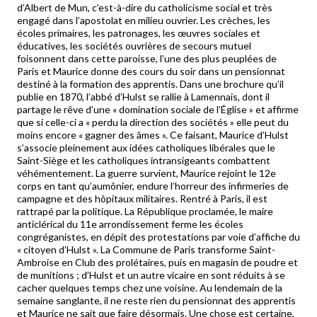
d’Albert de Mun, c’est-à-dire du catholicisme social et très
engagé dans l’apostolat en milieu ouvrier. Les crèches, les
écoles primaires, les patronages, les œuvres sociales et
éducatives, les sociétés ouvrières de secours mutuel
foisonnent dans cette paroisse, l’une des plus peuplées de
Paris et Maurice donne des cours du soir dans un pensionnat
destiné à la formation des apprentis. Dans une brochure qu’il
publie en 1870, l’abbé d’Hulst se rallie à Lamennais, dont il
partage le rêve d’une « domination sociale de l’Église » et affirme
que si celle-ci a « perdu la direction des sociétés » elle peut du
moins encore « gagner des âmes ». Ce faisant, Maurice d’Hulst
s’associe pleinement aux idées catholiques libérales que le
Saint-Siège et les catholiques intransigeants combattent
véhémentement. La guerre survient, Maurice rejoint le 12e
corps en tant qu’aumônier, endure l’horreur des infirmeries de
campagne et des hôpitaux militaires. Rentré à Paris, il est
rattrapé par la politique. La République proclamée, le maire
anticlérical du 11e arrondissement ferme les écoles
congréganistes, en dépit des protestations par voie d’affiche du
« citoyen d’Hulst ». La Commune de Paris transforme Saint-
Ambroise en Club des prolétaires, puis en magasin de poudre et
de munitions ; d’Hulst et un autre vicaire en sont réduits à se
cacher quelques temps chez une voisine. Au lendemain de la
semaine sanglante, il ne reste rien du pensionnat des apprentis
et Maurice ne sait que faire désormais. Une chose est certaine,