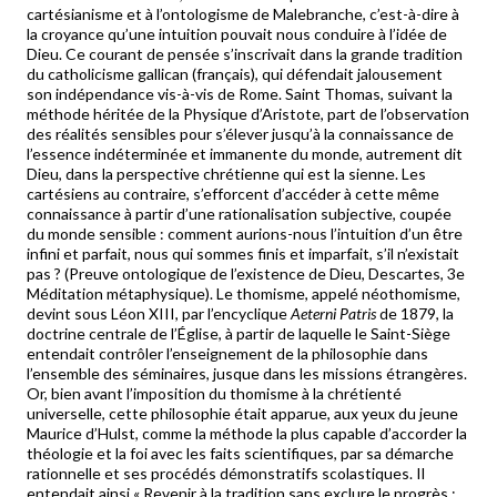
cartésianisme et à l’ontologisme de Malebranche, c’est-à-dire à
la croyance qu’une intuition pouvait nous conduire à l’idée de
Dieu. Ce courant de pensée s’inscrivait dans la grande tradition
du catholicisme gallican (français), qui défendait jalousement
son indépendance vis-à-vis de Rome. Saint Thomas, suivant la
méthode héritée de la Physique d’Aristote, part de l’observation
des réalités sensibles pour s’élever jusqu’à la connaissance de
l’essence indéterminée et immanente du monde, autrement dit
Dieu, dans la perspective chrétienne qui est la sienne. Les
cartésiens au contraire, s’efforcent d’accéder à cette même
connaissance à partir d’une rationalisation subjective, coupée
du monde sensible : comment aurions-nous l’intuition d’un être
infini et parfait, nous qui sommes finis et imparfait, s’il n’existait
pas ? (Preuve ontologique de l’existence de Dieu, Descartes, 3e
Méditation métaphysique). Le thomisme, appelé néothomisme,
devint sous Léon XIII, par l’encyclique
Aeterni Patris
de 1879, la
doctrine centrale de l’Église, à partir de laquelle le Saint-Siège
entendait contrôler l’enseignement de la philosophie dans
l’ensemble des séminaires, jusque dans les missions étrangères.
Or, bien avant l’imposition du thomisme à la chrétienté
universelle, cette philosophie était apparue, aux yeux du jeune
Maurice d’Hulst, comme la méthode la plus capable d’accorder la
théologie et la foi avec les faits scientifiques, par sa démarche
rationnelle et ses procédés démonstratifs scolastiques. Il
entendait ainsi « Revenir à la tradition sans exclure le progrès ;