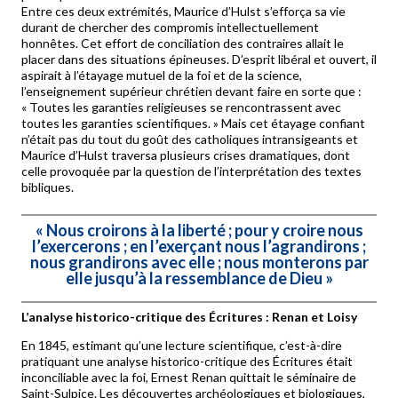
Entre ces deux extrémités, Maurice d’Hulst s’efforça sa vie
durant de chercher des compromis intellectuellement
honnêtes. Cet effort de conciliation des contraires allait le
placer dans des situations épineuses. D’esprit libéral et ouvert, il
aspirait à l’étayage mutuel de la foi et de la science,
l’enseignement supérieur chrétien devant faire en sorte que :
« Toutes les garanties religieuses se rencontrassent avec
toutes les garanties scientifiques. » Mais cet étayage confiant
n’était pas du tout du goût des catholiques intransigeants et
Maurice d’Hulst traversa plusieurs crises dramatiques, dont
celle provoquée par la question de l’interprétation des textes
bibliques.
« Nous croirons à la liberté ; pour y croire nous
l’exercerons ; en l’exerçant nous l’agrandirons ;
nous grandirons avec elle ; nous monterons par
elle jusqu’à la ressemblance de Dieu »
L’analyse historico-critique des Écritures : Renan et Loisy
En 1845, estimant qu’une lecture scientifique, c’est-à-dire
pratiquant une analyse historico-critique des Écritures était
inconciliable avec la foi, Ernest Renan quittait le séminaire de
Saint-Sulpice. Les découvertes archéologiques et biologiques,