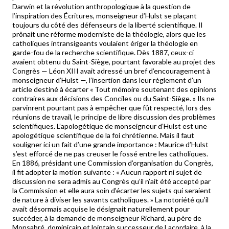
Darwin et la révolution anthropologique à la question de
l’inspiration des Écritures, monseigneur d’Hulst se plaçant
toujours du côté des défenseurs de la liberté scientifique. Il
prônait une réforme moderniste de la théologie, alors que les
catholiques intransigeants voulaient ériger la théologie en
garde-fou de la recherche scientifique. Dès 1887, ceux-ci
avaient obtenu du Saint-Siège, pourtant favorable au projet des
Congrès — Léon XIII avait adressé un bref d’encouragement à
monseigneur d’Hulst —, l’insertion dans leur règlement d’un
article destiné à écarter « Tout mémoire soutenant des opinions
contraires aux décisions des Conciles ou du Saint-Siège. » Ils ne
parvinrent pourtant pas à empêcher que fût respecté, lors des
réunions de travail, le principe de libre discussion des problèmes
scientifiques. L’apologétique de monseigneur d’Hulst est une
apologétique scientifique de la foi chrétienne. Mais il faut
souligner ici un fait d’une grande importance : Maurice d’Hulst
s’est efforcé de ne pas creuser le fossé entre les catholiques.
En 1886, présidant une Commission d’organisation du Congrès,
il fit adopter la motion suivante : « Aucun rapport ni sujet de
discussion ne sera admis au Congrès qu’il n’ait été accepté par
la Commission et elle aura soin d’écarter les sujets qui seraient
de nature à diviser les savants catholiques. » La notoriété qu’il
avait désormais acquise le désignait naturellement pour
succéder, à la demande de monseigneur Richard, au père de
Monsabré, dominicain et lointain successeur de Lacordaire, à la