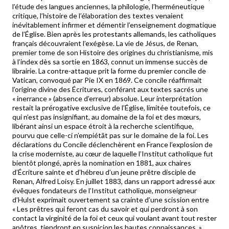
l’étude des langues anciennes, la philologie, l’herméneutique
critique, l’histoire de l’élaboration des textes venaient
inévitablement infirmer et démentir l’enseignement dogmatique
de l’Église. Bien après les protestants allemands, les catholiques
français découvraient l’exégèse. La vie de Jésus, de Renan,
premier tome de son Histoire des origines du christianisme, mis
à l’index dès sa sortie en 1863, connut un immense succès de
librairie. La contre-attaque prit la forme du premier concile de
Vatican, convoqué par Pie IX en 1869. Ce concile réaffirmait
l’origine divine des Écritures, conférant aux textes sacrés une
« inerrance » (absence d’erreur) absolue. Leur interprétation
restait la prérogative exclusive de l’Église, limitée toutefois, ce
qui n’est pas insignifiant, au domaine de la foi et des mœurs,
libérant ainsi un espace étroit à la recherche scientifique,
pourvu que celle-ci n’empiétât pas sur le domaine de la foi. Les
déclarations du Concile déclenchèrent en France l’explosion de
la crise moderniste, au cœur de laquelle l’Institut catholique fut
bientôt plongé, après la nomination en 1881, aux chaires
d’Écriture sainte et d’hébreu d’un jeune prêtre disciple de
Renan, Alfred Loisy. En juillet 1883, dans un rapport adressé aux
évêques fondateurs de l’Institut catholique, monseigneur
d’Hulst exprimait ouvertement sa crainte d’une scission entre
« Les prêtres qui feront cas du savoir et qui perdront à son
contact la virginité de la foi et ceux qui voulant avant tout rester
apôtres, tiendront en suspicion les hautes connaissances. »