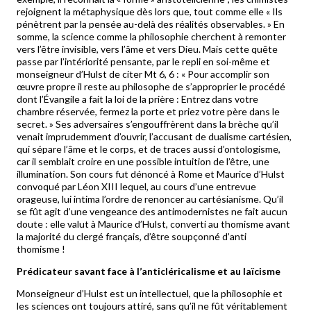
rejoignent la métaphysique dès lors que, tout comme elle « Ils
pénètrent par la pensée au-delà des réalités observables. » En
somme, la science comme la philosophie cherchent à remonter
vers l’être invisible, vers l’âme et vers Dieu. Mais cette quête
passe par l’intériorité pensante, par le repli en soi-même et
monseigneur d’Hulst de citer Mt 6, 6 : « Pour accomplir son
œuvre propre il reste au philosophe de s’approprier le procédé
dont l’Évangile a fait la loi de la prière : Entrez dans votre
chambre réservée, fermez la porte et priez votre père dans le
secret. » Ses adversaires s’engouffrèrent dans la brèche qu’il
venait imprudemment d’ouvrir, l’accusant de dualisme cartésien,
qui sépare l’âme et le corps, et de traces aussi d’ontologisme,
car il semblait croire en une possible intuition de l’être, une
illumination. Son cours fut dénoncé à Rome et Maurice d’Hulst
convoqué par Léon XIII lequel, au cours d’une entrevue
orageuse, lui intima l’ordre de renoncer au cartésianisme. Qu’il
se fût agit d’une vengeance des antimodernistes ne fait aucun
doute : elle valut à Maurice d’Hulst, converti au thomisme avant
la majorité du clergé français, d’être soupçonné d’anti
thomisme !
Prédicateur savant face à l’anticléricalisme et au laïcisme
Monseigneur d’Hulst est un intellectuel, que la philosophie et
les sciences ont toujours attiré, sans qu’il ne fût véritablement