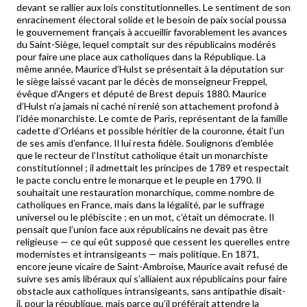
devant se rallier aux lois constitutionnelles. Le sentiment de son
enracinement électoral solide et le besoin de paix social poussa
le gouvernement français à accueillir favorablement les avances
du Saint-Siège, lequel comptait sur des républicains modérés
pour faire une place aux catholiques dans la République. La
même année, Maurice d’Hulst se présentait à la députation sur
le siège laissé vacant par le décès de monseigneur Freppel,
évêque d’Angers et député de Brest depuis 1880. Maurice
d’Hulst n’a jamais ni caché ni renié son attachement profond à
l’idée monarchiste. Le comte de Paris, représentant de la famille
cadette d’Orléans et possible héritier de la couronne, était l’un
de ses amis d’enfance. Il lui resta fidèle. Soulignons d’emblée
que le recteur de l’Institut catholique était un monarchiste
constitutionnel ; il admettait les principes de 1789 et respectait
le pacte conclu entre le monarque et le peuple en 1790. Il
souhaitait une restauration monarchique, comme nombre de
catholiques en France, mais dans la légalité, par le suffrage
universel ou le plébiscite ; en un mot, c’était un démocrate. Il
pensait que l’union face aux républicains ne devait pas être
religieuse — ce qui eût supposé que cessent les querelles entre
modernistes et intransigeants — mais politique. En 1871,
encore jeune vicaire de Saint-Ambroise, Maurice avait refusé de
suivre ses amis libéraux qui s’alliaient aux républicains pour faire
obstacle aux catholiques intransigeants, sans antipathie disait-
il, pour la république, mais parce qu’il préférait attendre la