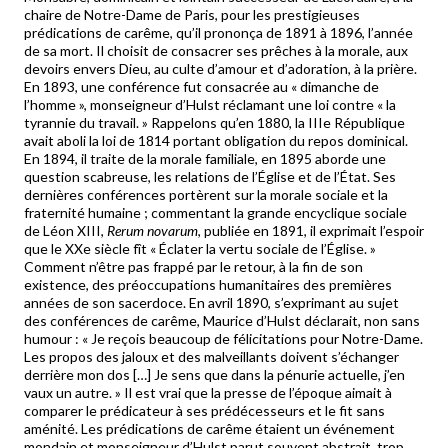
chaire de Notre-Dame de Paris, pour les prestigieuses
prédications de carême, qu’il prononça de 1891 à 1896, l’année
de sa mort. Il choisit de consacrer ses prêches à la morale, aux
devoirs envers Dieu, au culte d’amour et d’adoration, à la prière.
En 1893, une conférence fut consacrée au « dimanche de
l’homme », monseigneur d’Hulst réclamant une loi contre « la
tyrannie du travail. » Rappelons qu’en 1880, la IIIe République
avait aboli la loi de 1814 portant obligation du repos dominical.
En 1894, il traite de la morale familiale, en 1895 aborde une
question scabreuse, les relations de l’Église et de l’État. Ses
dernières conférences portèrent sur la morale sociale et la
fraternité humaine ; commentant la grande encyclique sociale
de Léon XIII,
Rerum novarum
, publiée en 1891, il exprimait l’espoir
que le XXe siècle fît « Éclater la vertu sociale de l’Église. »
Comment n’être pas frappé par le retour, à la fin de son
existence, des préoccupations humanitaires des premières
années de son sacerdoce. En avril 1890, s’exprimant au sujet
des conférences de carême, Maurice d’Hulst déclarait, non sans
humour : « Je reçois beaucoup de félicitations pour Notre-Dame.
Les propos des jaloux et des malveillants doivent s’échanger
derrière mon dos […] Je sens que dans la pénurie actuelle, j’en
vaux un autre. » Il est vrai que la presse de l’époque aimait à
comparer le prédicateur à ses prédécesseurs et le fit sans
aménité. Les prédications de carême étaient un événement
mondain et monseigneur d’Hulst parut souvent abstrait, trop