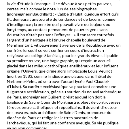
la vie d’étude lui manque. Il se dévoue à ses petits pauvres,
certes, mais comme le note l’un de ses biographes
(monseigneur Baudrillart) : « L’abbé d’Hulst, quelque effort qu’il
fît, demeurait aristocrate de tendances et de façons, comme
d’intelligence ; la pensée qu’il pouvait vivre ou toujours ou
longtemps, au contact permanent de pauvres gens sans
éducation n’était pas sans l’effrayer… » Il consacre toutefois
l’argent d’un héritage à bâtir une chapelle boulevard de
Ménilmontant, vit pauvrement avenue de la République avec un
confrère lorsqu’il se voit confier un cours d’instruction
religieuse au collège Stanislas, pour les grands élèves. Il publie
sa première œuvre, une hagiographie, qui reçoit un accueil
glacial dans les milieux catholiques antilibéraux et leur influent
organe, l’Univers, que dirige alors l’implacable Louis Veuillot
(mort en 1883, comme l’indique une plaque, dans l’hôtel de
Narbonne-Pelet, où se trouve l’actuel lycée Paul Claudel-
d’Hulst). Sa carrière ecclésiastique va pourtant connaître une
fulgurante accélération, grâce au soutien du nouvel archevêque
de Paris, monseigneur Guibert, prélat auquel l’on doit la
basilique du Sacré-Cœur de Montmartre, objet de controverses
féroces entre catholiques et républicains. Il devient directeur
des œuvres, puis archidiacre de Saint-Denis, promoteur du
diocèse de Paris et rédige les lettres pastorales de
l’archevêque, qui lui fait une confiance aveugle. Sa vie publique
va pouvoir commencer.