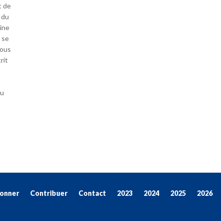
t de
 du
ine
 se
nous
rit
du
onner
Contribuer
Contact
2023
2024
2025
2026