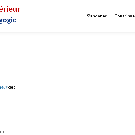
érieur
S’abonner
Contribue
gogie
rieur
de :
ous