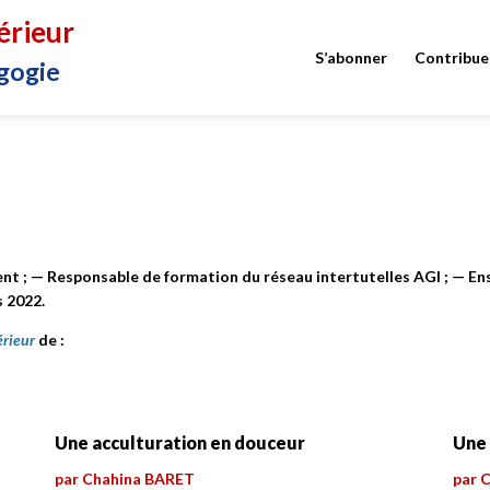
érieur
S’abonner
Contribue
gogie
t ; — Responsable de formation du réseau intertutelles AGI ; — Ens
s 2022.
érieur
de :
Une acculturation en douceur
Une 
par Chahina BARET
par 