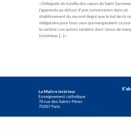
« Déléguée de tutelle des sœurs du Saint Sacreme
j’apprends au détour d’une conversation dans un
établissement du second degré que le bol de riz s
obligatoire pour tous ceux qui mangeraient ce jour-
la cantine. Les autres seraient donc tenus de man
l’extérieur. […] »
S’ab
Le Maître intérieur
Enseignement catholique
76 rue des Saints-Pères
75007 Paris