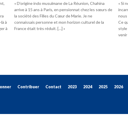
nt,
« D’origine indo musulmane de La Réunion, Chahina
« Si 
arrive à 15 ans à Paris, en pensionnat chez les sœurs de
incar
era
la société des Filles du Cœur de Marie. Je ne
nous 
là à
connaissais personne et mon horizon culturel de la
Ce qu
ger à
France était très réduit. […] »
style
venir
onner
Contribuer
Contact
2023
2024
2025
2026