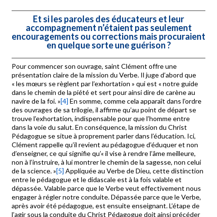
Et si les paroles des éducateurs et leur
accompagnement n’étaient pas seulement
encouragements ou corrections mais procuraient
en quelque sorte une guérison ?
Pour commencer son ouvrage, saint Clément offre une
présentation claire de la mission du Verbe. Il juge d’abord que
« les mœurs se règlent par l’exhortation » qui est « notre guide
dans le chemin de la piété et sert pour ainsi dire de carène au
navire de la foi. »
[4]
En somme, comme cela apparaît dans l’ordre
des ouvrages de sa trilogie, il affirme qu’au point de départ se
trouve l’exhortation, indispensable pour que l’homme entre
dans la voie du salut. En conséquence, la mission du Christ
Pédagogue se situe à proprement parler dans l’éducation. Ici,
Clément rappelle qu’il revient au pédagogue d’éduquer et non
d’enseigner, ce qui signifie qu’« il vise à rendre l’âme meilleure,
non à l’instruire, à lui montrer le chemin de la sagesse, non celui
de la science. »
[5]
Appliquée au Verbe de Dieu, cette distinction
entre le pédagogue et le didascale est à la fois valable et
dépassée. Valable parce que le Verbe veut effectivement nous
engager à régler notre conduite. Dépassée parce que le Verbe,
après avoir été pédagogue, est ensuite enseignant. L’étape de
l’agir sous la conduite du Christ Pédagogue doit ainsi précéder