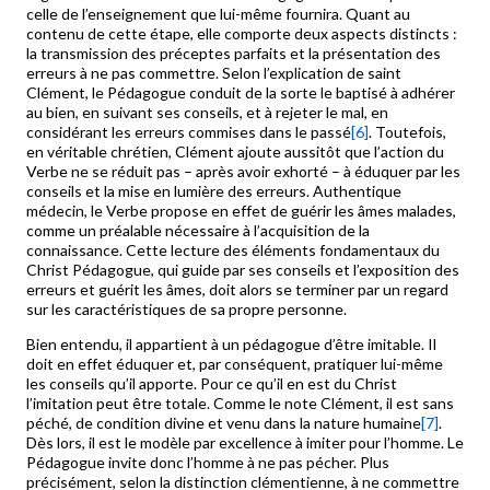
celle de l’enseignement que lui-même fournira. Quant au
contenu de cette étape, elle comporte deux aspects distincts :
la transmission des préceptes parfaits et la présentation des
erreurs à ne pas commettre. Selon l’explication de saint
Clément, le Pédagogue conduit de la sorte le baptisé à adhérer
au bien, en suivant ses conseils, et à rejeter le mal, en
considérant les erreurs commises dans le passé
[6]
. Toutefois,
en véritable chrétien, Clément ajoute aussitôt que l’action du
Verbe ne se réduit pas – après avoir exhorté – à éduquer par les
conseils et la mise en lumière des erreurs. Authentique
médecin, le Verbe propose en effet de guérir les âmes malades,
comme un préalable nécessaire à l’acquisition de la
connaissance. Cette lecture des éléments fondamentaux du
Christ Pédagogue, qui guide par ses conseils et l’exposition des
erreurs et guérit les âmes, doit alors se terminer par un regard
sur les caractéristiques de sa propre personne.
Bien entendu, il appartient à un pédagogue d’être imitable. Il
doit en effet éduquer et, par conséquent, pratiquer lui-même
les conseils qu’il apporte. Pour ce qu’il en est du Christ
l’imitation peut être totale. Comme le note Clément, il est sans
péché, de condition divine et venu dans la nature humaine
[7]
.
Dès lors, il est le modèle par excellence à imiter pour l’homme. Le
Pédagogue invite donc l’homme à ne pas pécher. Plus
précisément, selon la distinction clémentienne, à ne commettre