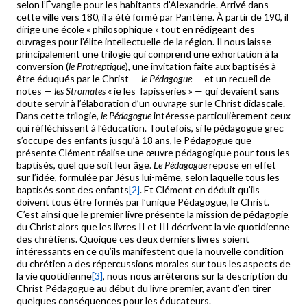
selon l’Évangile pour les habitants d’Alexandrie. Arrivé dans
cette ville vers 180, il a été formé par Pantène. À partir de 190, il
dirige une école « philosophique » tout en rédigeant des
ouvrages pour l’élite intellectuelle de la région. Il nous laisse
principalement une trilogie qui comprend une exhortation à la
conversion (
le Protreptique
), une invitation faite aux baptisés à
être éduqués par le Christ —
le Pédagogue
— et un recueil de
notes —
les Stromates
« ie les Tapisseries » — qui devaient sans
doute servir à l’élaboration d’un ouvrage sur le Christ didascale.
Dans cette trilogie,
le Pédagogue
intéresse particulièrement ceux
qui réfléchissent à l’éducation. Toutefois, si le pédagogue grec
s’occupe des enfants jusqu’à 18 ans, le Pédagogue que
présente Clément réalise une œuvre pédagogique pour tous les
baptisés, quel que soit leur âge.
Le Pédagogue
repose en effet
sur l’idée, formulée par Jésus lui-même, selon laquelle tous les
baptisés sont des enfants
[2]
. Et Clément en déduit qu’ils
doivent tous être formés par l’unique Pédagogue, le Christ.
C’est ainsi que le premier livre présente la mission de pédagogie
du Christ alors que les livres II et III décrivent la vie quotidienne
des chrétiens. Quoique ces deux derniers livres soient
intéressants en ce qu’ils manifestent que la nouvelle condition
du chrétien a des répercussions morales sur tous les aspects de
la vie quotidienne
[3]
, nous nous arrêterons sur la description du
Christ Pédagogue au début du livre premier, avant d’en tirer
quelques conséquences pour les éducateurs.