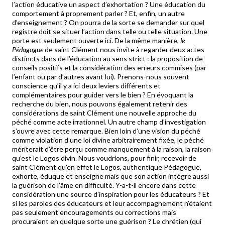
l’action éducative un aspect d’exhortation ? Une éducation du
comportement à proprement parler ? Et, enfin, un autre
d’enseignement ? On pourra de la sorte se demander sur quel
registre doit se situer l’action dans telle ou telle situation. Une
porte est seulement ouverte ici. De la même manière,
le
Pédagogue
de saint Clément nous invite à regarder deux actes
distincts dans de l’éducation au sens strict : la proposition de
conseils positifs et la considération des erreurs commises (par
l’enfant ou par d’autres avant lui). Prenons-nous souvent
conscience qu’il y a ici deux leviers différents et
complémentaires pour guider vers le bien ? En évoquant la
recherche du bien, nous pouvons également retenir des
considérations de saint Clément une nouvelle approche du
péché comme acte irrationnel. Un autre champ d’investigation
s’ouvre avec cette remarque. Bien loin d’une vision du péché
comme violation d’une loi divine arbitrairement fixée, le péché
mériterait d’être perçu comme manquement à la raison, la raison
qu’est le Logos divin. Nous voudrions, pour finir, recevoir de
saint Clément qu’en effet le Logos, authentique Pédagogue,
exhorte, éduque et enseigne mais que son action intègre aussi
la guérison de l’âme en difficulté. Y-a-t-il encore dans cette
considération une source d’inspiration pour les éducateurs ? Et
si les paroles des éducateurs et leur accompagnement n’étaient
pas seulement encouragements ou corrections mais
procuraient en quelque sorte une guérison ? Le chrétien (qui