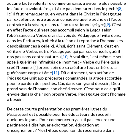
aucune faute volontaire comme un sage, à éviter le plus possible
les fautes involontaires, et à ne pas demeurer dans le péché
[8]
.
Ici, il faut remarquer qu’en voyant dans le Christ le Pédagogue
par excellence, notre auteur considère que le péché est l’acte
contraire à la raison, « sans raison », irrationnel (
alogos
)
[9]
. C’est
en effet l’acte qui n’est pas accompli selon le
Logos
, selon
l’obéissance au Verbe divin. La voix du Pédagogue invite donc,
dans les Écritures, à obéir à la raison et reproche à l’homme ses
désobéissances à celle-ci. Ainsi, écrit saint Clément, c’est en
vérité « le Verbe, notre Pédagogue qui par ses conseils guérit
nos passions contre nature. »
[10]
À vrai dire, il est même le seul
apte à guérir les infirmités de l’homme : « Verbe du Père qui a
créé l’homme, [il] prend soin de sa créature tout entière », la
guérissant corps et âme
[11]
. Dit autrement, son action de
Pédagogue unit aux préceptes commandés, la grâce accordée
pour le pardon des péchés. Car, dans son grand dessein, Dieu
prend soin de l’homme, son chef d’œuvre. C’est pour cela qu’il
envoie dans la chair son propre Verbe, Pédagogue dont l’homme
a besoin.
De cette courte présentation des premières lignes du
Pédagogue
il est possible pour les éducateurs de recueillir
quelques leçons. Pour commencer n’y a-t-il pas encore une
pertinence à distinguer exhortation, éducation et
enseignement ? N’est-il pas opportun de reconnaître dans