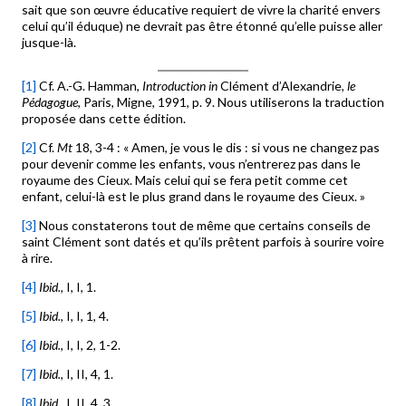
sait que son œuvre éducative requiert de vivre la charité envers
celui qu’il éduque) ne devrait pas être étonné qu’elle puisse aller
jusque-là.
[1]
Cf. A.-G. Hamman,
Introduction in
Clément d’Alexandrie,
le
Pédagogue
, Paris, Migne, 1991, p. 9. Nous utiliserons la traduction
proposée dans cette édition.
[2]
Cf.
Mt
18, 3-4 : « Amen, je vous le dis : si vous ne changez pas
pour devenir comme les enfants, vous n’entrerez pas dans le
royaume des Cieux. Mais celui qui se fera petit comme cet
enfant, celui-là est le plus grand dans le royaume des Cieux. »
[3]
Nous constaterons tout de même que certains conseils de
saint Clément sont datés et qu’ils prêtent parfois à sourire voire
à rire.
[4]
Ibid.
,
I, I, 1.
[5]
Ibid.
, I, I, 1, 4.
[6]
Ibid.
, I, I, 2, 1-2.
[7]
Ibid.
, I, II, 4, 1.
[8]
Ibid.
, I, II, 4, 3.